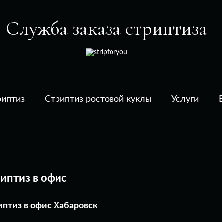
Служба заказа стриптиза
Перейти
иптиз
Стриптиз ростовой куклы
Услуги
к
содержимому
иптиз в офис
иптиз в офис Хабаровск