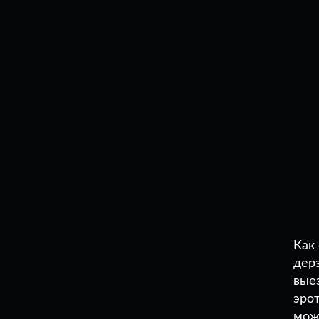
Как 
дерз
вые
эро
мож