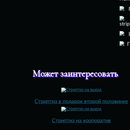
Г
Ц
П
Может заинтересовать
Стриптиз в подарок второй половинке
Стриптиз на корпоратив